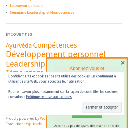
Le pouvoir du leader
Séminaire Leadership et Neurosciences
ÉTIQUETTES
Compétences
Ayurvéda
Développement personnel
×
Leadership
Management
Abonnez-vous et
Témoignage
recevez
notre newsletter
Vidéo
Confidentialité et cookies : ce site utilise des cookies. En continuant à
utiliser ce site Web, vous acceptez leur utilisation.
Pour en savoir plus, notamment sur la façon de contrôler les cookies,
consultez :
Politique relative aux cookies
Proudly powered by
WordPress
|
Thème : Yoko par
Elmastudio
|
Traduction :
Wp Trads
.
Avec nous pas de spam, désinscription facile