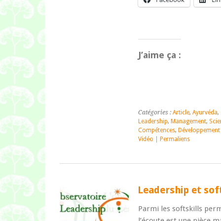
J’aime ça :
Catégories :
Article
,
Ayurvéda
,
Leadership
,
Management
,
Scie
Compétences
,
Développement 
Vidéo
|
Permaliens
Leadership et soft
Parmi les softskills per
l’écoute est une pièce m