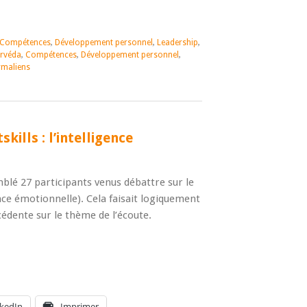
Compétences
,
Développement personnel
,
Leadership
,
rvéda
,
Compétences
,
Développement personnel
,
rmaliens
kills : l’intelligence
blé 27 participants venus débattre sur le
ence émotionnelle). Cela faisait logiquement
cédente sur le thème de l’écoute.
nkedIn
Imprimer