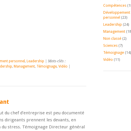
Compétences
(1
Développement
personnel
(23)
Leadership
(24)
Management
(18
Non classé
(2)
Sciences
(7)
Témoignage
(14
Vidéo
(11)
ment personnel
,
Leadership
| Mots-clés :
dership
,
Management
,
Témoignage
,
Vidéo
|
eant
out du chef d’entreprise est peu documenté
ns dirigeants prennent les devants, en
n du stress. Témoignage Directeur général