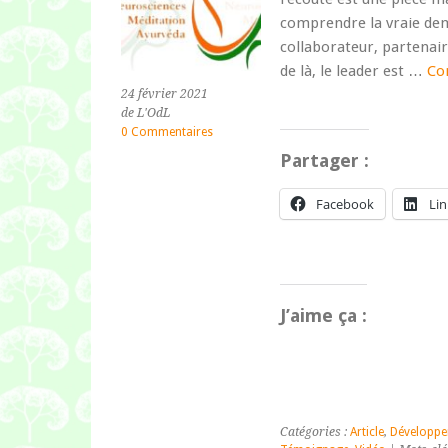
comprendre la vraie dema
collaborateur, partenaire
de là, le leader est …
Con
24 février 2021
de L'OdL
0 Commentaires
Partager :
Facebook
Li
J’aime ça :
Catégories :
Article
,
Développe