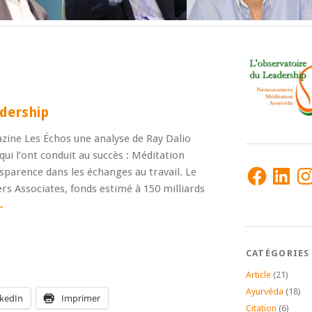
adership
zine Les Échos une analyse de Ray Dalio
qui l’ont conduit au succès : Méditation
Facebook
LinkedIn
Ins
sparence dans les échanges au travail. Le
s Associates, fonds estimé à 150 milliards
→
CATÉGORIES
Article
(21)
Ayurvéda
(18)
nkedIn
Imprimer
Citation
(6)