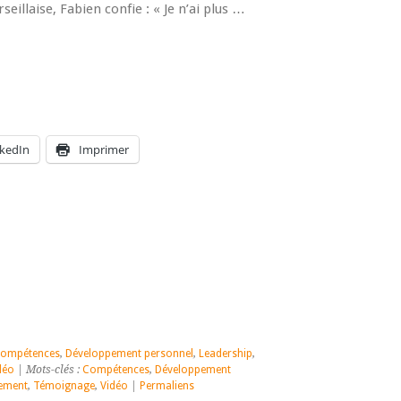
illaise, Fabien confie : « Je n’ai plus …
nkedIn
Imprimer
ompétences
,
Développement personnel
,
Leadership
,
déo
| Mots-clés :
Compétences
,
Développement
ement
,
Témoignage
,
Vidéo
|
Permaliens