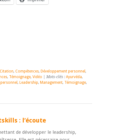
Citation
,
Compétences
,
Développement personnel
,
nces
,
Témoignage
,
Vidéo
| Mots-clés :
Ayurvéda
,
personnel
,
Leadership
,
Management
,
Témoignage
,
skills : l’écoute
mettant de développer le leadership,
aîtresse. Elle est nécessaire pour