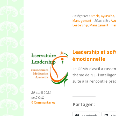
Catégories :
Article
,
Ayurvéda
,
Management
| Mots-clés :
Ayu
Leadership
,
Management
|
Pe
Leadership et softs
émotionnelle
Le GEMV d’avril a rassem
thème de l’IE (l’intellig
suite à la rencontre pré
29 avril 2021
de L'OdL
0 Commentaires
Partager :
Facebook
Li