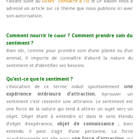
Faisant suite au
GEMV
consacré à l’IE
le Dr Raulin nous a
adressé un article sur ce thème que nous publions ici avec
son autorisation.
Comment nourrir le cœur ? Comment prendre soin du
sentiment ?
Bien sûr, comme pour prendre soin d’une plante ou d’un
animal, il importe de connaître d’abord la nature du
sentiment et d’identifier ses besoins.
Qu’est-ce que le sentiment ?
L’évocation de ce terme induit spontanément
une
expérience intérieure d’attraction
, éprouver un
sentiment c’est ressentir une attirance. Le sentiment est
une force de la nature qui tend à attirer un sujet vers un
objet. Objet étant à entendre ici dans le sens étendu
d’objet d’expérience,
objet de connaissance
; bien
entendu il peut s’agir d’une personne. La force
gravitationnelle est elle aussi
une force d’attraction
, qui