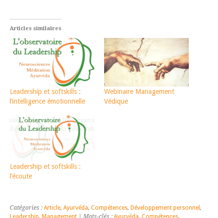
Articles similaires
Leadership et softskills :
Webinaire Management
l’intelligence émotionnelle
Védique
Leadership et softskills :
l’écoute
Catégories :
Article
,
Ayurvéda
,
Compétences
,
Développement personnel
,
Leadership
,
Management
| Mots-clés :
Ayurvéda
,
Compétences
,