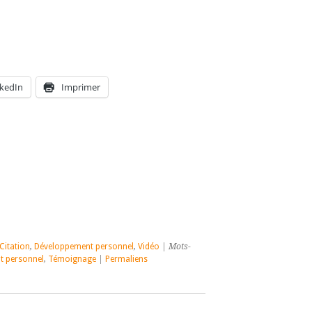
nkedIn
Imprimer
Citation
,
Développement personnel
,
Vidéo
| Mots-
t personnel
,
Témoignage
|
Permaliens