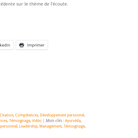
cédente sur le thème de l’écoute.
nkedIn
Imprimer
Citation
,
Compétences
,
Développement personnel
,
nces
,
Témoignage
,
Vidéo
| Mots-clés :
Ayurvéda
,
personnel
,
Leadership
,
Management
,
Témoignage
,