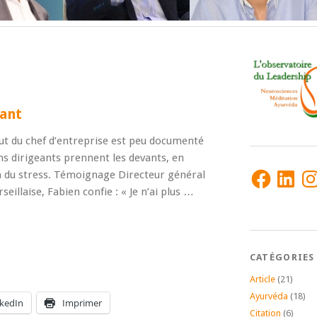
eant
out du chef d’entreprise est peu documenté
ns dirigeants prennent les devants, en
Facebook
LinkedIn
Ins
n du stress. Témoignage Directeur général
illaise, Fabien confie : « Je n’ai plus …
CATÉGORIES
Article
(21)
Ayurvéda
(18)
nkedIn
Imprimer
Citation
(6)