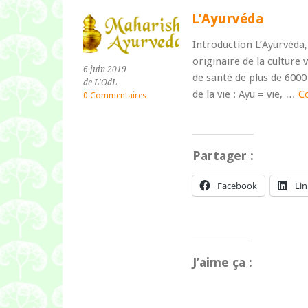
L’Ayurvéda
Introduction L’Ayurvéda, 
originaire de la culture 
6 juin 2019
de santé de plus de 6000
de L'OdL
de la vie : Ayu = vie, …
Co
0 Commentaires
Partager :
Facebook
Li
J’aime ça :