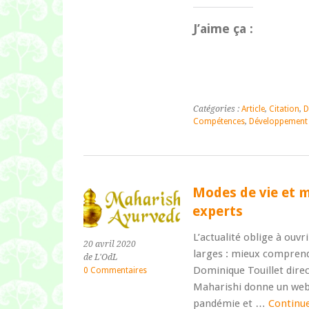
J’aime ça :
Catégories :
Article
,
Citation
,
D
Compétences
,
Développement 
Modes de vie et m
experts
L’actualité oblige à ouvr
20 avril 2020
larges : mieux comprend
de L'OdL
Dominique Touillet dire
0 Commentaires
Maharishi donne un webin
pandémie et …
Continue