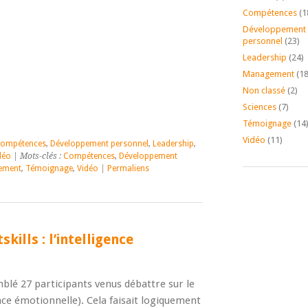
Compétences
(1
Développement
personnel
(23)
Leadership
(24)
Management
(18
Non classé
(2)
Sciences
(7)
Témoignage
(14
Vidéo
(11)
ompétences
,
Développement personnel
,
Leadership
,
déo
| Mots-clés :
Compétences
,
Développement
ement
,
Témoignage
,
Vidéo
|
Permaliens
kills : l’intelligence
blé 27 participants venus débattre sur le
ence émotionnelle). Cela faisait logiquement