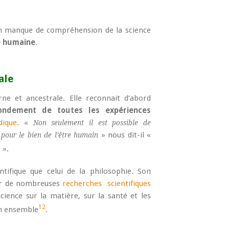
un manque de compréhension de la science
e humaine
.
ale
e et ancestrale. Elle reconnait d’abord
ondement de toutes les expériences
dique
. «
Non seulement il est possible de
» nous dit-il «
pour le bien de l’être humain
1
».
tifique que celui de la philosophie. Son
par de nombreuses
recherches scientifiques
cience sur la matière, sur la santé et les
12
on ensemble
.