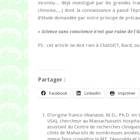
inconnu… déjà investigué par les grandes trad
chinoise,…) dont la connaissance a passé l’ép
d’étude demandée par notre principe de précau
« Science sans conscience n’est que ruine de l’â
PS : cet article ne doit rien à ChatGP,T, Bard, ou
Partager :
Facebook
LinkedIn
Imprimer
D’origine franco-libanaise, M.D., Ph.D. en 
USA), chercheur au Massachussets Hospital
assistant du Centre de recherches cliniques
côtés de Maharishi de nombreuses années. M
mieux faire connaître la MT, l’Ayurvéda et 