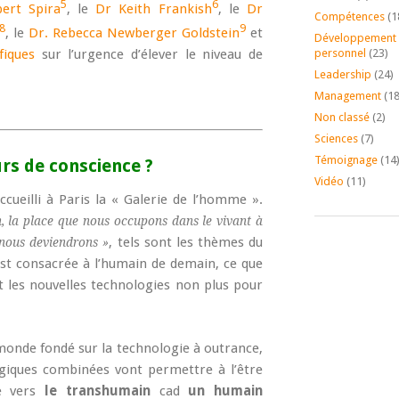
5
6
ert Spira
, le
Dr Keith Frankish
, le
Dr
Compétences
(1
8
9
, le
Dr. Rebecca Newberger Goldstein
et
Développement
personnel
(23)
fiques
sur l’urgence d’élever le niveau de
Leadership
(24)
Management
(18
Non classé
(2)
Sciences
(7)
Témoignage
(14
rs de conscience ?
Vidéo
(11)
ueilli à Paris la « Galerie de l’homme ».
 la place que nous occupons dans le vivant à
, tels sont les thèmes du
 nous deviendrons »
est consacrée à l’humain de demain, ce que
t les nouvelles technologies non plus pour
onde fondé sur la technologie à outrance,
ogiques combinées vont permettre à l’être
e vers
le transhumain
cad
un humain