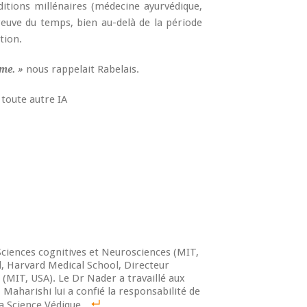
itions millénaires (médecine ayurvédique,
reuve du temps, bien au-delà de la période
tion.
nous rappelait Rabelais.
me. »
 toute autre IA
Sciences cognitives et Neurosciences (MIT,
, Harvard Medical School, Directeur
 (MIT, USA). Le Dr Nader a travaillé aux
aharishi lui a confié la responsabilité de
la Science Védique.