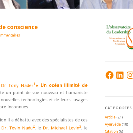
 de conscience
ommentaires
Facebook
LinkedIn
Ins
1
u Dr Tony Nader
« Un océan illimité de
e un point de vue nouveau et humaniste
nouvelles technologies et de leurs usages
ore inconnues.
CATÉGORIES
Article
(21)
ion il a débattu avec des spécialistes de ces
Ayurvéda
(18)
2
3
e
Dr. Tevin Nadu
, le
Dr. Michael Levin
, le
Citation
(6)