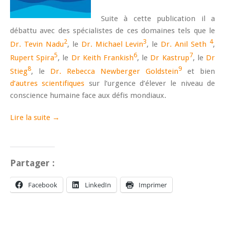
Suite à cette publication il a
débattu avec des spécialistes de ces domaines tels que le
2
3
4
Dr. Tevin Nadu
, le
Dr. Michael Levin
, le
Dr. Anil Seth
,
5
6
7
Rupert Spira
, le
Dr Keith Frankish
, le
Dr Kastrup
, le
Dr
8
9
Stieg
, le
Dr. Rebecca Newberger Goldstein
et bien
d’autres scientifiques
sur l’urgence d’élever le niveau de
conscience humaine face aux défis mondiaux.
Lire la suite →
Partager :
Facebook
LinkedIn
Imprimer