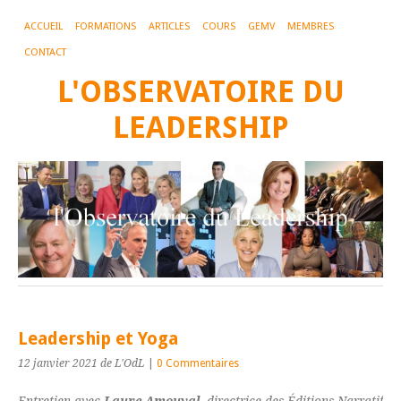
ACCUEIL
FORMATIONS
ARTICLES
COURS
GEMV
MEMBRES
CONTACT
L'OBSERVATOIRE DU
LEADERSHIP
Leadership et Yoga
12 janvier 2021
de L'OdL
|
0 Commentaires
Entretien avec
Laure Amouyal
, directrice des Éditions Narratif