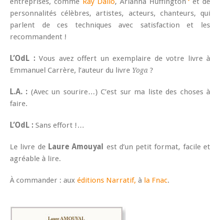
entreprises, comme
Ray Dalio
, Arianna Huffington
et de
personnalités célèbres, artistes, acteurs, chanteurs, qui
parlent de ces techniques avec satisfaction et les
recommandent !
L’OdL :
Vous avez offert un exemplaire de votre livre à
Emmanuel Carrère, l’auteur du livre
?
Yoga
L.A. :
(Avec un sourire…) C’est sur ma liste des choses à
faire.
L’OdL :
Sans effort !…
Le livre de
Laure Amouyal
est d’un petit format, facile et
agréable à lire.
À commander : aux
éditions Narratif,
à
la Fnac
.