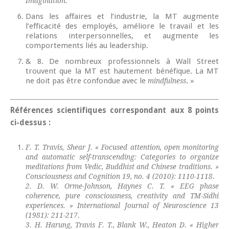
Imagination.
Dans les affaires et l’industrie, la MT augmente
l’efficacité des employés, améliore le travail et les
relations interpersonnelles, et augmente les
comportements liés au leadership.
& 8. De nombreux professionnels à Wall Street
trouvent que la MT est hautement bénéfique. La MT
ne doit pas être confondue avec le
. »
mindfulness
Références scientifiques correspondant aux 8 points
ci-dessus :
F. T. Travis, Shear J. « Focused attention, open monitoring
and automatic self-transcending: Categories to organize
meditations from Vedic, Buddhist and Chinese traditions. »
Consciousness and Cognition 19, no. 4 (2010): 1110-1118.
2. D. W. Orme-Johnson, Haynes C. T. « EEG phase
coherence, pure consciousness, creativity and TM-Sidhi
experiences. » International Journal of Neuroscience 13
(1981): 211-217.
3. H. Harung, Travis F. T., Blank W., Heaton D. « Higher