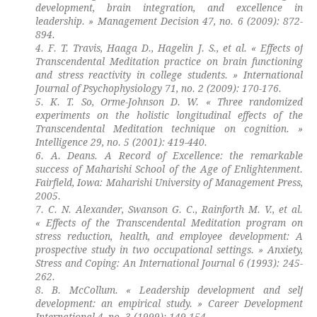
development, brain integration, and excellence in
leadership. » Management Decision 47, no. 6 (2009): 872-
894.
4. F. T. Travis, Haaga D., Hagelin J. S., et al. « Effects of
Transcendental Meditation practice on brain functioning
and stress reactivity in college students. » International
Journal of Psychophysiology 71, no. 2 (2009): 170-176.
5. K. T. So, Orme-Johnson D. W. « Three randomized
experiments on the holistic longitudinal effects of the
Transcendental Meditation technique on cognition. »
Intelligence 29, no. 5 (2001): 419-440.
6. A. Deans. A Record of Excellence: the remarkable
success of Maharishi School of the Age of Enlightenment.
Fairfield, Iowa: Maharishi University of Management Press,
2005.
7. C. N. Alexander, Swanson G. C., Rainforth M. V., et al.
« Effects of the Transcendental Meditation program on
stress reduction, health, and employee development: A
prospective study in two occupational settings. » Anxiety,
Stress and Coping: An International Journal 6 (1993): 245-
262.
8. B. McCollum. « Leadership development and self
development: an empirical study. » Career Development
International 4, no. 3 (1999): 149-154.