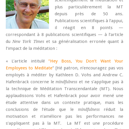
plus particulièrement la MT
depuis près de 50 ans.
Publications scientifiques à l’appui,
il réagit en 8 points —
correspondant à 8 publications scientifiques — à l’article
du
et sa généralisation erronée quant à
New York Times
l’impact de la méditation :
« L’article intitulé
“Hey Boss, You Don’t Want Your
Employees to Meditate
” [Hé patron, n’encouragez pas vos
employés à méditer by Kathleen D. Vohs and Andrew C.
Hafenbrack concerne le
et ne s’applique pas à
mindfulness
la technique de Méditation Transcendantale (MT). Nous
applaudissons Vohs et Hafenbrack pour avoir mené une
étude attentive dans un contexte pratique, mais les
conclusions de l’étude que le
réduit la
mindfulness
motivation et n’améliore pas les performances ne
s’appliquent pas à la MT. La MT est une procédure