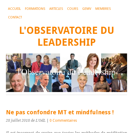
ACCUEIL
FORMATIONS
ARTICLES
COURS
GEMV
MEMBRES
CONTACT
L'OBSERVATOIRE DU
LEADERSHIP
Ne pas confondre MT et mindfulness !
28 juillet 2018
de L'OdL
|
0 Commentaires
Il est incorrect de croire que toutes les méthodes de méditation