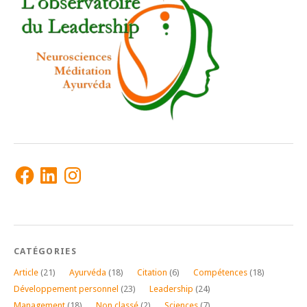
Facebook
LinkedIn
Instagram
CATÉGORIES
Article
(21)
Ayurvéda
(18)
Citation
(6)
Compétences
(18)
Développement personnel
(23)
Leadership
(24)
Management
(18)
Non classé
(2)
Sciences
(7)