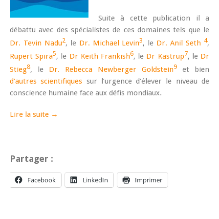
Suite à cette publication il a
débattu avec des spécialistes de ces domaines tels que le
2
3
4
Dr. Tevin Nadu
, le
Dr. Michael Levin
, le
Dr. Anil Seth
,
5
6
7
Rupert Spira
, le
Dr Keith Frankish
, le
Dr Kastrup
, le
Dr
8
9
Stieg
, le
Dr. Rebecca Newberger Goldstein
et bien
d’autres scientifiques
sur l’urgence d’élever le niveau de
conscience humaine face aux défis mondiaux.
Lire la suite →
Partager :
Facebook
LinkedIn
Imprimer