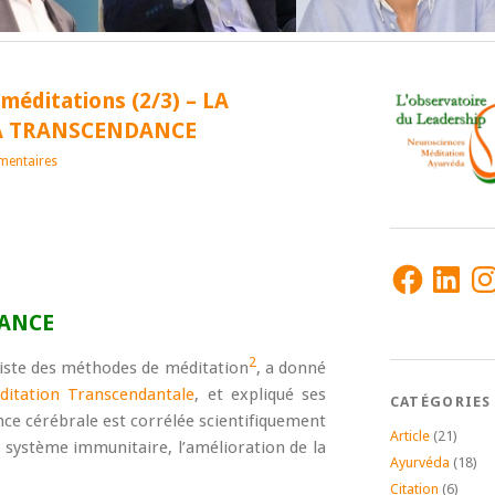
méditations (2/3) – LA
A TRANSCENDANCE
entaires
Facebook
LinkedIn
Ins
DANCE
2
liste des méthodes de méditation
, a donné
ditation Transcendantale
, et expliqué ses
CATÉGORIES
ence cérébrale est corrélée scientifiquement
Article
(21)
u système immunitaire, l’amélioration de la
Ayurvéda
(18)
Citation
(6)