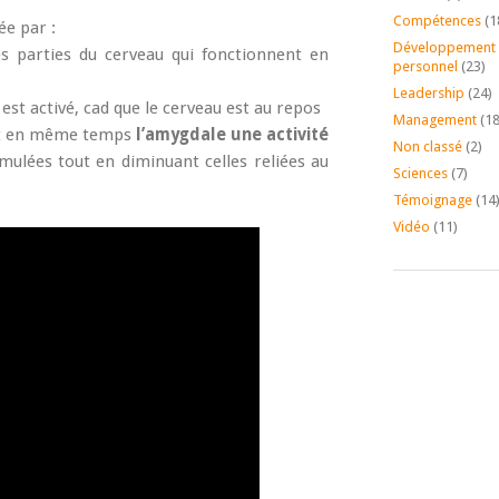
Compétences
(1
ée par :
Développement
tes parties du cerveau qui fonctionnent en
personnel
(23)
Leadership
(24)
 est activé, cad que le cerveau est au repos
Management
(18
 en même temps
l’amygdale une activité
Non classé
(2)
imulées tout en diminuant celles reliées au
Sciences
(7)
Témoignage
(14
Vidéo
(11)