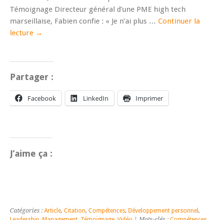
Témoignage Directeur général d’une PME high tech
marseillaise, Fabien confie : « Je n’ai plus …
Continuer la
lecture
→
Partager :
Facebook
LinkedIn
Imprimer
J’aime ça :
Catégories :
Article
,
Citation
,
Compétences
,
Développement personnel
,
Leadership
,
Management
,
Témoignage
,
Vidéo
| Mots-clés :
Compétences
,