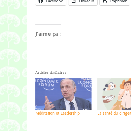
Facebook
LinkedIn
Imprimer
J’aime ça :
Articles similaires
Méditation et Leadership
La santé du dirige