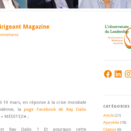
Dirigeant Magazine
mmentaires
Facebook
LinkedIn
Ins
di 19 mars, en réponse à la crise mondiale
CATÉGORIES
ndémie, la
page Facebook de Ray Dalio
Article
(21)
e « MÉDITEZ
« .
Ayurvéda
(18)
st Ray Dalio ? Et pourquoi cette
Citation
(6)