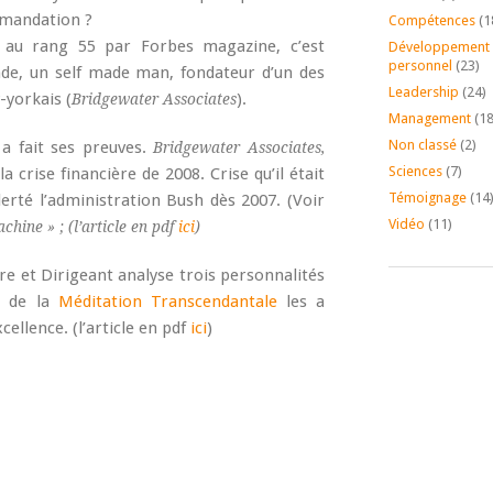
mandation ?
Compétences
(1
 au rang 55 par Forbes magazine, c’est
Développement
personnel
(23)
nde, un self made man, fondateur d’un des
Leadership
(24)
-yorkais (
).
Bridgewater Associates
Management
(18
Non classé
(2)
a fait ses preuves.
Bridgewater Associates,
Sciences
(7)
a crise financière de 2008. Crise qu’il était
Témoignage
(14
alerté l’administration Bush dès 2007. (Voir
Vidéo
(11)
hine » ; (l’article en pdf
ici
)
e et Dirigeant analyse trois personnalités
e de la
Méditation Transcendantale
les a
ellence. (l’article en pdf
ici
)