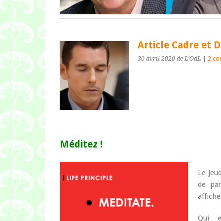
Article Cadre et 
30 avril 2020
de L'OdL
|
2 co
Méditez !
Le jeu
de pa
affich
Qui e