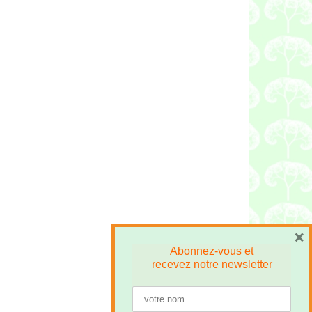
×
Abonnez-vous et
recevez
notre newsletter