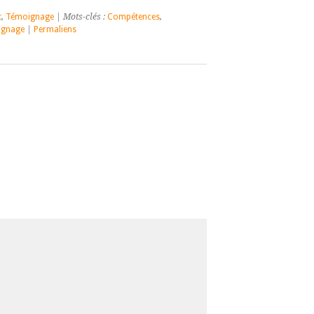
t
,
Témoignage
| Mots-clés :
Compétences
,
ignage
|
Permaliens