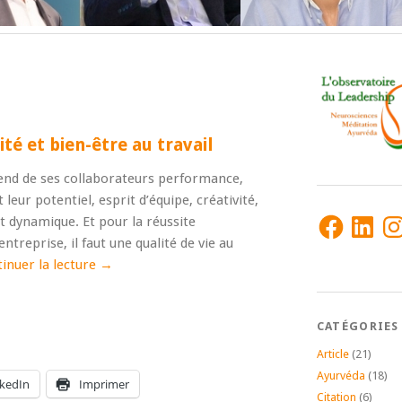
té et bien-être au travail
tend de ses collaborateurs performance,
 leur potentiel, esprit d’équipe, créativité,
Facebook
LinkedIn
Ins
t dynamique. Et pour la réussite
entreprise, il faut une qualité de vie au
inuer la lecture
→
CATÉGORIES
Article
(21)
Ayurvéda
(18)
nkedIn
Imprimer
Citation
(6)