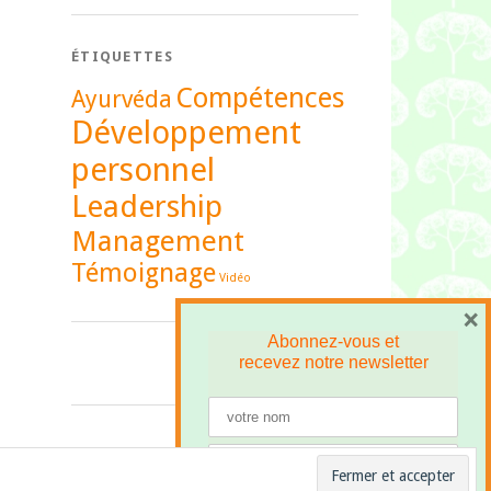
ÉTIQUETTES
Compétences
Ayurvéda
Développement
personnel
Leadership
Management
Témoignage
Vidéo
×
Abonnez-vous et
recevez
notre newsletter